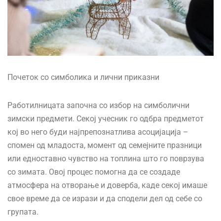
Почеток со симболика и лични приказни
Работилницата започна со избор на симболични
зимски предмети. Секој учесник го одбра предметот
кој во него буди најпрепознатлива асоцијација –
спомен од младоста, момент од семејните празници
или едноставно чувство на топлина што го поврзува
со зимата. Овој процес помогна да се создаде
атмосфера на отворање и доверба, каде секој имаше
свое време да се изрази и да сподели дел од себе со
групата.