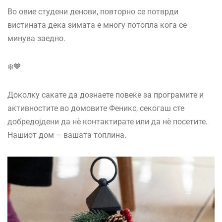
Во овие студени денови, повторно се потврди
вистината дека зимата е многу потопла кога се
минува заедно.
❄️💙
Доколку сакате да дознаете повеќе за програмите и
активностите во домовите Феникс, секогаш сте
добредојдени да нè контактирате или да нè посетите.
Нашиот дом – вашата топлина.