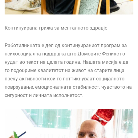
Континуирана грижа за менталното здравје
Работилницата е дел од континуираниот програм за
психосоцијална поддршка што Домовите Феникс го
нудат во текот на целата година. Нашата мисија е да
го подобриме квалитетот на живот на старите лица
преку активности кои го поттикнуваат социјалното
поврзување, емоционалната стабилност, чувството на
сигурност и личната исполнетост.