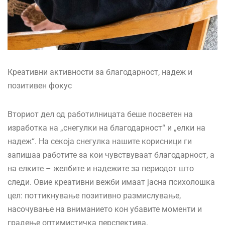
Креативни активности за благодарност, надеж и
позитивен фокус
Вториот дел од работилницата беше посветен на
изработка на „снегулки на благодарност“ и „елки на
надеж“. На секоја снегулка нашите корисници ги
запишаа работите за кои чувствуваат благодарност, а
на елките – желбите и надежите за периодот што
следи. Овие креативни вежби имаат јасна психолошка
цел: поттикнување позитивно размислување,
насочување на вниманието кон убавите моменти и
градење оптимистичка перспектива.