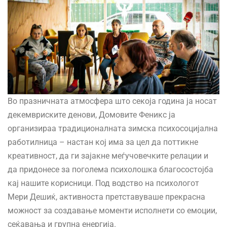
Во празничната атмосфера што секоја година ја носат
декемвриските денови, Домовите Феникс ја
организираа традиционалната зимска психосоцијална
работилница – настан кој има за цел да поттикне
креативност, да ги зајакне меѓучовечките релации и
да придонесе за поголема психолошка благосостојба
кај нашите корисници. Под водство на психологот
Мери Дешиќ, активноста претставуваше прекрасна
можност за создавање моменти исполнети со емоции,
сеќавања и групна енергија.