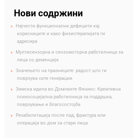
Нови содржини
Најчести функционални дефицити кај
корисниците и како физиотерапијата ги
адресира
Мултисензорна и сензомоторна работилница за
лица со деменција
Значењето на празниците: радост што ги
поврзува сите генерации
Зимска идила во Домовите Феникс: Креативна
психосоцијална работилница за поддршка,
поврзување и благосостојба
Рехабилитација после пад, фрактура или
операција во дом за стари лица