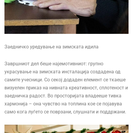
Заедничко уредување на зимската идила
Завршниот дел беше најемотивниот: групно
украсување на зимската инсталација создадена од
самите учесници. Со секој додаден елемент се ткаеше
визуелен приказ на нивната креативност, сплотеност и
заедничка радост. Во просторијата владееше тивка
хармонија – она чувство на топлина кое се појавува
само кога луѓето се поврзани, слушнати и поддржани.