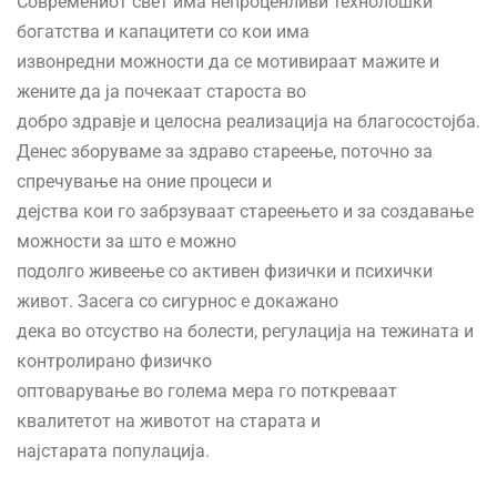
Современиот свет има непроценливи технолошки
богатства и капацитети со кои има
извонредни можности да се мотивираат мажите и
жените да ја почекаат староста во
добро здравје и целосна реализација на благосостојба.
Денес зборуваме за здраво стареење, поточно за
спречување на оние процеси и
дејства кои го забрзуваат стареењето и за создавање
можности за што е можно
подолго живеење со активен физички и психички
живот. Засега со сигурнос е докажано
дека во отсуство на болести, регулација на тежината и
контролирано физичко
оптоварување во голема мера го поткреваат
квалитетот на животот на старата и
најстарата популација.