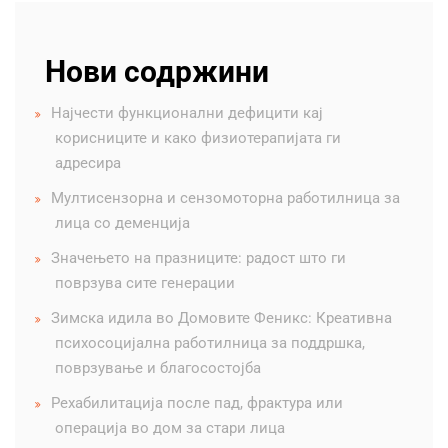
Нови содржини
Најчести функционални дефицити кај
корисниците и како физиотерапијата ги
адресира
Мултисензорна и сензомоторна работилница за
лица со деменција
Значењето на празниците: радост што ги
поврзува сите генерации
Зимска идила во Домовите Феникс: Креативна
психосоцијална работилница за поддршка,
поврзување и благосостојба
Рехабилитација после пад, фрактура или
операција во дом за стари лица