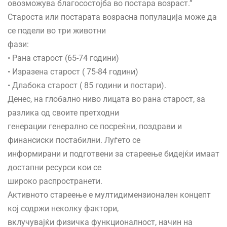
овозможува благосостојба во постара возраст.”
Староста или постарата возрасна популација може да
се подели во три животни
фази:
• Рана старост (65-74 години)
• Изразена старост ( 75-84 години)
• Длабока старост ( 85 години и постари).
Денес, на глобално ниво лицата во рана старост, за
разлика од своите претходни
генерации генерално се посреќни, поздрави и
финансиски постабилни. Луѓето се
информирани и подготвени за стареење бидејќи имаат
достапни ресурси кои се
широко распространети.
Активното стареење е мултидимензионален концепт
кој содржи неколку фактори,
вклучувајќи физичка функционалност, начин на