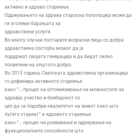
активно и здраво стареење.
Одржувањето на здрава старосна популација може да
ги зголеми барањата за
здравствени услуги.
Во многу случаи постарите возрасни лица со добра
здравствена состојба можат да ја
поддржат својата генерација и да бидат силно
посветени на општото добро.
Во 2015 година, Светската здравствена организација
го дефинира активното стареење
како “… процес на оптимизирање на можностите за
здравје, учество и безбедност со
цел да се подобри квалитетот на живот како што
луѓето стареат” и здравото стареење
како “… процес на развивање и одржување на
функционалните способности што