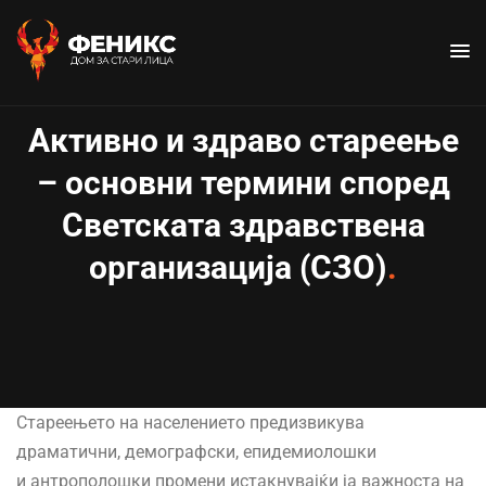
Активно и здраво стареење
– основни термини според
Светската здравствена
организација (СЗО)
Стареењето на населението предизвикува
драматични, демографски, епидемиолошки
и антрополошки промени истакнувајќи ја важноста на