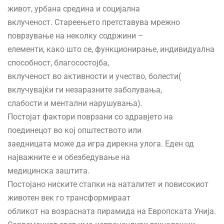
живот, урбана средина и социјална
вклученост. Стареењето претставува мрежно
поврзување на неколку содржини –
елементи, како што се, функционирање, индивидуална
способност, благосостојба,
вклученост во активности и учество, болести(
вклучувајќи ги незаразните заболувања,
слабости и ментални нарушувања).
Постојат фактори поврзани со здравјето на
поединецот во кој општеството или
заедницата може да игра дирекна улога. Еден од
најважните е и обезбедување на
медицинска заштита.
Постојано ниските стапки на наталитет и повисокиот
животен век го трансформираат
обликот на возрасната пирамида на Европската Унија.