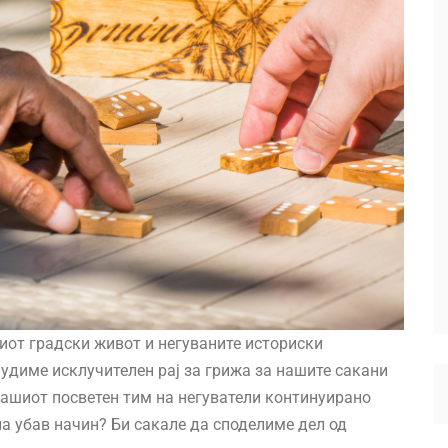
виот градски живот и негуваните историски
нудиме исклучителен рај за грижа за нашите сакани
 нашиот посветен тим на негуватели континуирано
на убав начин? Би сакале да споделиме дел од