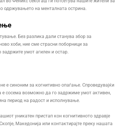
ал во Феникс секогаш ги потсетува нашите жители за
во одржувањето на менталната острина.
чење
атување. Без разлика дали станува збор за
ово хоби, ние сме страсни поборници за
 задржите умот агилен и остар.
не е синоним за когнитивно опаѓање. Спроведувајќи
а е сосема возможно да го задржиме умот активен,
тина период на радост и исполнување.
нашиот уникатен пристап кон когнитивното здравје
Скопје, Македонија или контактирајте преку нашата