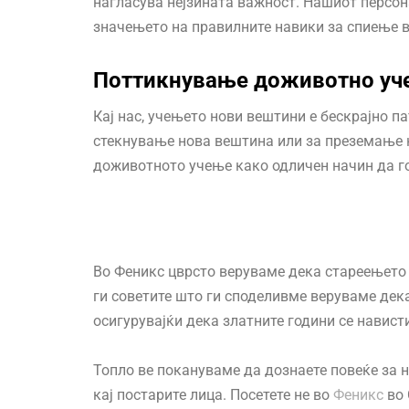
нагласува нејзината важност. Нашиот персон
значењето на правилните навики за спиење 
Поттикнување доживотно у
Кај нас, учењето нови вештини е бескрајно п
стекнување нова вештина или за преземање н
доживотното учење како одличен начин да го
Во Феникс цврсто веруваме дека стареењето 
ги советите што ги споделивме веруваме дек
осигурувајќи дека златните години се навис
Топло ве покануваме да дознаете повеќе за 
кај постарите лица. Посетете не во
Феникс
во 