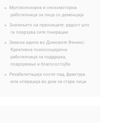
Мултисензорна и сензомоторна
работилница за лица со деменција
Значењето на празниците: радост што
ги поврзува сите генерации
Зимска идила во Домовите Феникс:
Креативна психосоцијална
работилница за поддршка,
поврзување и благосостојба
Рехабилитација после пад, фрактура
или операција во дом за стари лица