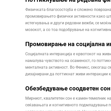
Физичката благосостојба е сложено поврзана
промовирањето физички активности како што
истегнувања и други редовни вежби, се моќн
мозокот, а со тоа подобрување на когнитивн
Промовирање на социјална 
Социјалната интеракција е крвотокот на живи
намалува чувството на осаменост, го поттик
менталната активност. Во Феникс, секогаш см
дизајнирани да поттикнат живи интеракции к
Обезбедување соодветен со
Мирниот, квалитетен сон е камен-темелник н
сеќавањата и когнитивното подмладување прв