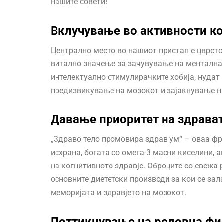
нашите совети!
Вклучување во активности к
Централно место во нашиот пристап е цврст
витално значење за зачувување на менталнат
интелектуално стимулирачките хобија, нудат 
предизвикување на мозокот и зајакнување н
Давање приоритет на здрава
„Здраво тело промовира здрав ум“ – оваа фр
исхрана, богата со омега-3 масни киселини, 
на когнитивното здравје. Оброците со свежа 
основните диететски производи за кои се за
меморијата и здравјето на мозокот.
Поттикнување на редовна фи