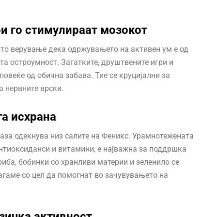
ои го стимулираат мозокот
ото верување дека одржувањето на активен ум е од
а остроумност. Загатките, друштвените игри и
повеќе од обична забава. Тие се круцијални за
а нервните врски.
та исхрана
аза одекнува низ салите на Феникс. Урамнотежената
антиоксиданси и витамини, е најважна за поддршка
риба, бобинки со хранливи материи и зеленило се
лагаме со цел да помогнат во зачувувањето на
зичка активност