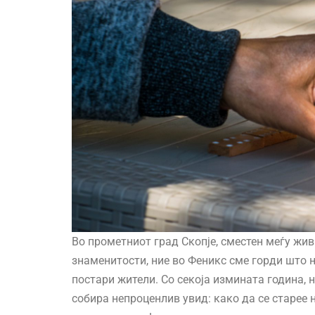
Во прометниот град Скопје, сместен меѓу жи
знаменитости, ние во Феникс сме горди што 
постари жители. Со секоја измината година,
собира непроценлив увид: како да се старее 