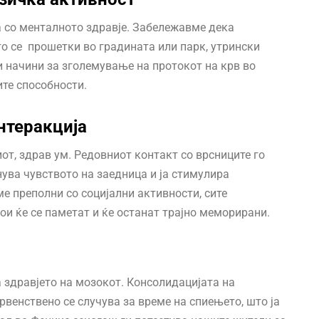
 со менталното здравје. Забележавме дека
 се прошетки во градината или парк, утрински
и начини за зголемување на протокот на крв во
ите способности.
интеракција
от, здрав ум. Редовниот контакт со врсниците го
нува чувството на заедница и ја стимулира
е преполни со социјални активности, сите
ои ќе се паметат и ќе останат трајно меморирани.
н
а здравјето на мозокот. Консолидацијата на
енствено се случува за време на спиењето, што ја