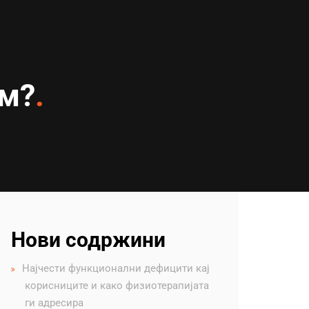
ум?
Нови содржини
Најчести функционални дефицити кај
корисниците и како физиотерапијата
ги адресира