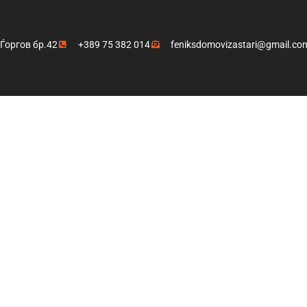
 Ѓоргов бр.42
+389 75 382 014
feniksdomovizastari@gmail.co